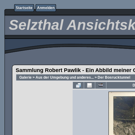
Startseite
Anmelden
Selzthal Ansichts
Sammlung Robert Pawlik - Ein Abbild meiner 
Galerie
>
Aus der Umgebung und anderes...
>
Der Bosrucktunnel
D